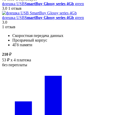
флешка USB
SmartBuy Glossy series 4Gb
green
3.0
1 отзыв
флешка USB
SmartBuy Glossy series 4Gb
green
3.0
1 отзыв
Скоростная передача данных
Прозрачный корпус
4Гб памяти
210
₽
53 ₽
x 4 платежа
без переплаты