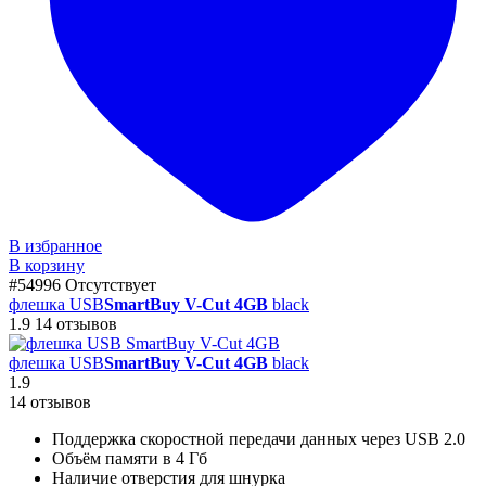
В избранное
В корзину
#54996
Отсутствует
флешка USB
SmartBuy V-Cut 4GB
black
1.9
14 отзывов
флешка USB
SmartBuy V-Cut 4GB
black
1.9
14 отзывов
Поддержка скоростной передачи данных через USB 2.0
Объём памяти в 4 Гб
Наличие отверстия для шнурка