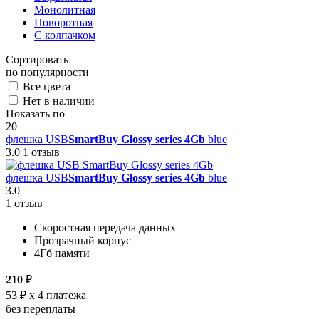
Монолитная
Поворотная
С колпачком
Сортировать
по популярности
Все цвета
Нет в наличии
Показать по
20
флешка USB
SmartBuy Glossy series 4Gb
blue
3.0
1 отзыв
флешка USB
SmartBuy Glossy series 4Gb
blue
3.0
1 отзыв
Скоростная передача данных
Прозрачный корпус
4Гб памяти
210
₽
53 ₽
x 4 платежа
без переплаты