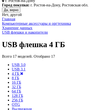
г.
Ростов-на-Дону
Город покупки:
г. Ростов-на-Дону, Ростовская обл.
Да, верно
Нет, другой
Главная
Компьютерные аксессуары и оргтехника
Хранение данных
USB флешки и накопители
USB флешка 4 ГБ
Всего
17
моделей. Отобрано
17
USB 3.0
USB 3.1
4 ГБ
8 ГБ
16 ГБ
32 ГБ
64 ГБ
128 ГБ
256 ГБ
OTG
Выдвижная