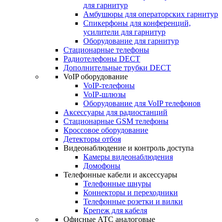
для гарнитур
Амбушюры для операторских гарнитур
Cпикерфоны для конференций,
усилители для гарнитур
Оборудование для гарнитур
Стационарные телефоны
Радиотелефоны DECT
Дополнительные трубки DECT
VoIP оборудование
VoIP-телефоны
VoIP-шлюзы
Оборудование для VoIP телефонов
Аксессуары для радиостанций
Стационарные GSM телефоны
Кроссовое оборудование
Детекторы отбоя
Видеонаблюдение и контроль доступа
Камеры видеонаблюдения
Домофоны
Телефонные кабели и аксессуары
Телефонные шнуры
Коннекторы и переходники
Телефонные розетки и вилки
Крепеж для кабеля
Офисные АТС аналоговые