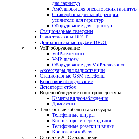
для гарнитур
Амбушюры для операторских гарнитур
Cпикерфоны для конференций,
усилители для гарнитур
Оборудование для гарнитур
Стационарные телефоны
Радиотелефоны DECT
Дополнительные трубки DECT
VoIP оборудование
VoIP-телефоны
VoIP-шлюзы
Оборудование для VoIP телефонов
Аксессуары для радиостанций
Стационарные GSM телефоны
Кроссовое оборудование
Детекторы отбоя
Видеонаблюдение и контроль доступа
Камеры видеонаблюдения
Домофоны
Телефонные кабели и аксессуары
Телефонные шнуры
Коннекторы и переходники
Телефонные розетки и вилки
Крепеж для кабеля
Офисные АТС аналоговые