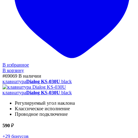
В избранное
В корзину
#69069
В наличии
клавиатура
Dialog KS-030U
black
клавиатура
Dialog KS-030U
black
Регулируемый угол наклона
Классическое исполнение
Проводное подключение
590
₽
+29 бонусов