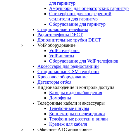
для гарнитур
Амбушюры для операторских гарнитур
Cпикерфоны для конференций,
усилители для гарнитур
Оборудование для гарнитур
Стационарные телефоны
Радиотелефоны DECT
Дополнительные трубки DECT
VoIP оборудование
VoIP-телефоны
VoIP-шлюзы
Оборудование для VoIP телефонов
Аксессуары для радиостанций
Стационарные GSM телефоны
Кроссовое оборудование
Детекторы отбоя
Видеонаблюдение и контроль доступа
Камеры видеонаблюдения
Домофоны
Телефонные кабели и аксессуары
Телефонные шнуры
Коннекторы и переходники
Телефонные розетки и вилки
Крепеж для кабеля
Офисные АТС аналоговые