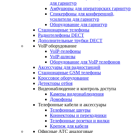
для гарнитур
Амбушюры для операторских гарнитур
Cпикерфоны для конференций,
усилители для гарнитур
Оборудование для гарнитур
Стационарные телефоны
Радиотелефоны DECT
Дополнительные трубки DECT
VoIP оборудование
VoIP-телефоны
VoIP-шлюзы
Оборудование для VoIP телефонов
Аксессуары для радиостанций
Стационарные GSM телефоны
Кроссовое оборудование
Детекторы отбоя
Видеонаблюдение и контроль доступа
Камеры видеонаблюдения
Домофоны
Телефонные кабели и аксессуары
Телефонные шнуры
Коннекторы и переходники
Телефонные розетки и вилки
Крепеж для кабеля
Офисные АТС аналоговые