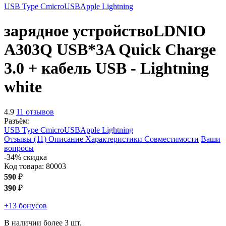
USB Type C
microUSB
Apple Lightning
зарядное устройство
LDNIO
A303Q USB*3A Quick Charge
3.0 + кабель USB - Lightning
white
4.9
11 отзывов
Разъём:
USB Type C
microUSB
Apple Lightning
Отзывы (11)
Описание
Характеристики
Совместимости
Ваши
вопросы
-34% скидка
Код товара:
80003
590
₽
390
₽
+13 бонусов
В наличии более 3 шт.