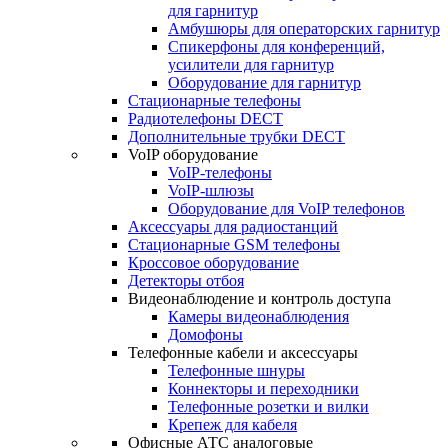
для гарнитур
Амбушюры для операторских гарнитур
Cпикерфоны для конференций,
усилители для гарнитур
Оборудование для гарнитур
Стационарные телефоны
Радиотелефоны DECT
Дополнительные трубки DECT
VoIP оборудование
VoIP-телефоны
VoIP-шлюзы
Оборудование для VoIP телефонов
Аксессуары для радиостанций
Стационарные GSM телефоны
Кроссовое оборудование
Детекторы отбоя
Видеонаблюдение и контроль доступа
Камеры видеонаблюдения
Домофоны
Телефонные кабели и аксессуары
Телефонные шнуры
Коннекторы и переходники
Телефонные розетки и вилки
Крепеж для кабеля
Офисные АТС аналоговые