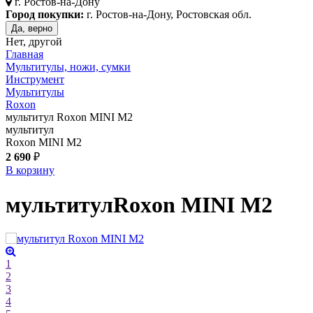
г.
Ростов-на-Дону
Город покупки:
г. Ростов-на-Дону, Ростовская обл.
Да, верно
Нет, другой
Главная
Мультитулы, ножи, сумки
Инструмент
Мультитулы
Roxon
мультитул Roxon MINI M2
мультитул
Roxon MINI M2
2 690
₽
В корзину
мультитул
Roxon MINI M2
1
2
3
4