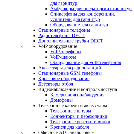
для гарнитур
Амбушюры для операторских гарнитур
Cпикерфоны для конференций,
усилители для гарнитур
Оборудование для гарнитур
Стационарные телефоны
Радиотелефоны DECT
Дополнительные трубки DECT
VoIP оборудование
VoIP-телефоны
VoIP-шлюзы
Оборудование для VoIP телефонов
Аксессуары для радиостанций
Стационарные GSM телефоны
Кроссовое оборудование
Детекторы отбоя
Видеонаблюдение и контроль доступа
Камеры видеонаблюдения
Домофоны
Телефонные кабели и аксессуары
Телефонные шнуры
Коннекторы и переходники
Телефонные розетки и вилки
Крепеж для кабеля
Офисные АТС аналоговые