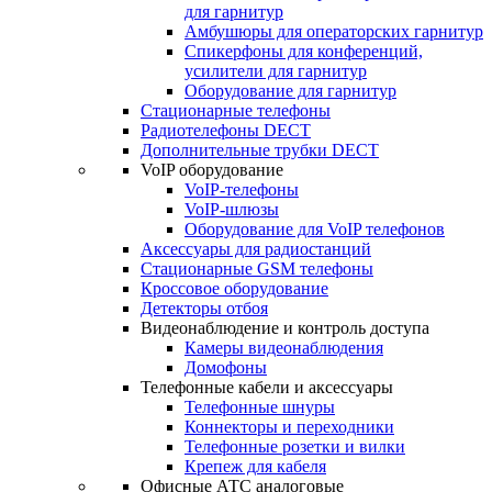
для гарнитур
Амбушюры для операторских гарнитур
Cпикерфоны для конференций,
усилители для гарнитур
Оборудование для гарнитур
Стационарные телефоны
Радиотелефоны DECT
Дополнительные трубки DECT
VoIP оборудование
VoIP-телефоны
VoIP-шлюзы
Оборудование для VoIP телефонов
Аксессуары для радиостанций
Стационарные GSM телефоны
Кроссовое оборудование
Детекторы отбоя
Видеонаблюдение и контроль доступа
Камеры видеонаблюдения
Домофоны
Телефонные кабели и аксессуары
Телефонные шнуры
Коннекторы и переходники
Телефонные розетки и вилки
Крепеж для кабеля
Офисные АТС аналоговые