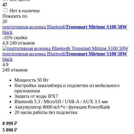
47
Нет в наличии
Показать по
20
портативная колонка Bluetooth
Tronsmart Mirtune S100 50W
black
-35% скидка
4.9
249 отзывов
портативная колонка Bluetooth
Tronsmart Mirtune S100 50W
black
4.9
249 отзывов
Мощность 50 Вт
Настройка эквалайзера и подсветки из мобильного
приложения
Защита от воды IPX7
Bluetooth 5.3 / MicroSD / USB-A / AUX 3.5 мм
Аккумулятор 8000 мА*ч / функция PowerBank
20 часов работы без подсветки
8 999
₽
5 890
₽