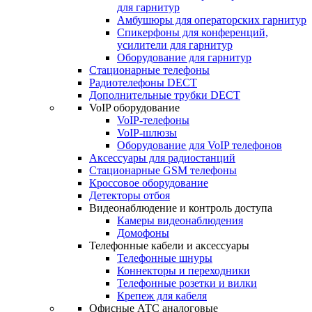
для гарнитур
Амбушюры для операторских гарнитур
Cпикерфоны для конференций,
усилители для гарнитур
Оборудование для гарнитур
Стационарные телефоны
Радиотелефоны DECT
Дополнительные трубки DECT
VoIP оборудование
VoIP-телефоны
VoIP-шлюзы
Оборудование для VoIP телефонов
Аксессуары для радиостанций
Стационарные GSM телефоны
Кроссовое оборудование
Детекторы отбоя
Видеонаблюдение и контроль доступа
Камеры видеонаблюдения
Домофоны
Телефонные кабели и аксессуары
Телефонные шнуры
Коннекторы и переходники
Телефонные розетки и вилки
Крепеж для кабеля
Офисные АТС аналоговые