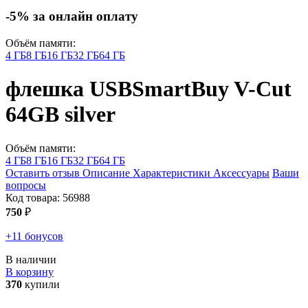
-5% за онлайн оплату
Объём памяти:
4 ГБ
8 ГБ
16 ГБ
32 ГБ
64 ГБ
флешка USB
SmartBuy V-Cut
64GB
silver
Объём памяти:
4 ГБ
8 ГБ
16 ГБ
32 ГБ
64 ГБ
Оставить отзыв
Описание
Характеристики
Аксессуары
Ваши
вопросы
Код товара:
56988
750
₽
+11 бонусов
В наличии
В корзину
370
купили