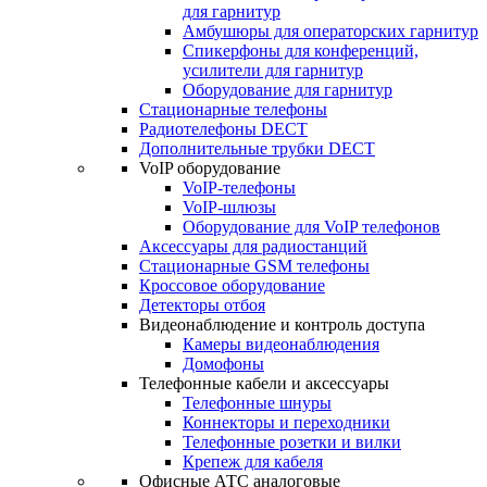
для гарнитур
Амбушюры для операторских гарнитур
Cпикерфоны для конференций,
усилители для гарнитур
Оборудование для гарнитур
Стационарные телефоны
Радиотелефоны DECT
Дополнительные трубки DECT
VoIP оборудование
VoIP-телефоны
VoIP-шлюзы
Оборудование для VoIP телефонов
Аксессуары для радиостанций
Стационарные GSM телефоны
Кроссовое оборудование
Детекторы отбоя
Видеонаблюдение и контроль доступа
Камеры видеонаблюдения
Домофоны
Телефонные кабели и аксессуары
Телефонные шнуры
Коннекторы и переходники
Телефонные розетки и вилки
Крепеж для кабеля
Офисные АТС аналоговые