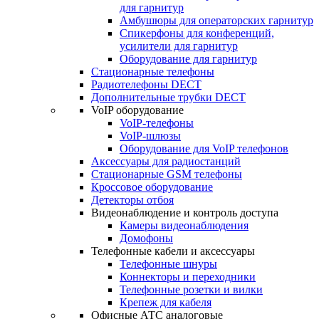
для гарнитур
Амбушюры для операторских гарнитур
Cпикерфоны для конференций,
усилители для гарнитур
Оборудование для гарнитур
Стационарные телефоны
Радиотелефоны DECT
Дополнительные трубки DECT
VoIP оборудование
VoIP-телефоны
VoIP-шлюзы
Оборудование для VoIP телефонов
Аксессуары для радиостанций
Стационарные GSM телефоны
Кроссовое оборудование
Детекторы отбоя
Видеонаблюдение и контроль доступа
Камеры видеонаблюдения
Домофоны
Телефонные кабели и аксессуары
Телефонные шнуры
Коннекторы и переходники
Телефонные розетки и вилки
Крепеж для кабеля
Офисные АТС аналоговые